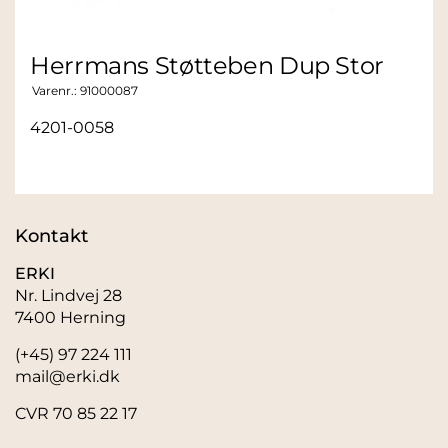
Herrmans Støtteben Dup Stor
Varenr.:
91000087
4201-0058
Kontakt
ERKI
Nr. Lindvej 28
7400 Herning
(+45) 97 224 111
mail@erki.dk
CVR 70 85 22 17