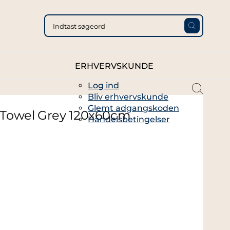
ERHVERVSKUNDE
Log ind
magni
Bliv erhvervskunde
glass
Glemt adgangskoden
thin
 Towel Grey 120x60cm
Handelsbetingelser
full