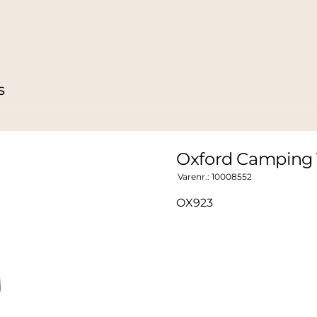
S
Oxford Camping
Varenr.:
10008552
OX923