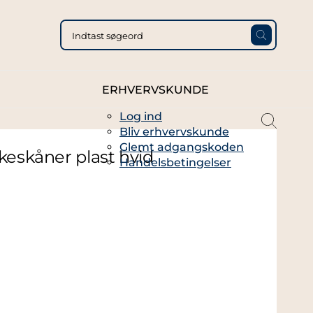
ERHVERVSKUNDE
Log ind
magni
Bliv erhvervskunde
glass
Glemt adgangskoden
thin
keskåner plast hvid
Handelsbetingelser
full