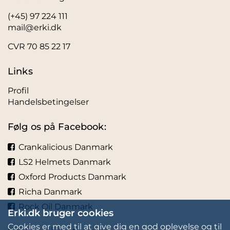
(+45) 97 224 111
mail@erki.dk
CVR 70 85 22 17
Links
Profil
Handelsbetingelser
Følg os på Facebook:
Crankalicious Danmark
LS2 Helmets Danmark
Oxford Products Danmark
Richa Danmark
Rock Oil Danmark
Erki.dk bruger cookies
Cookies er med til at give dig en god oplevelse og til