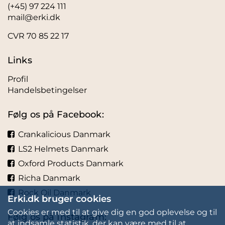
(+45) 97 224 111
mail@erki.dk
CVR 70 85 22 17
Links
Profil
Handelsbetingelser
Følg os på Facebook:
Crankalicious Danmark
LS2 Helmets Danmark
Oxford Products Danmark
Richa Danmark
Rock Oil Danmark
Erki.dk bruger cookies
Cookies er med til at give dig en god oplevelse og til
Følg os på Instagram:
at indsamle statistik, der kan være med til at