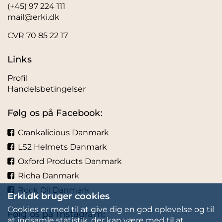
(+45) 97 224 111
mail@erki.dk
CVR 70 85 22 17
Links
Profil
Handelsbetingelser
Følg os på Facebook:
Crankalicious Danmark
LS2 Helmets Danmark
Oxford Products Danmark
Richa Danmark
Rock Oil Danmark
Erki.dk bruger cookies
Cookies er med til at give dig en god oplevelse og til
Følg os på Instagram:
at indsamle statistik, der kan være med til at