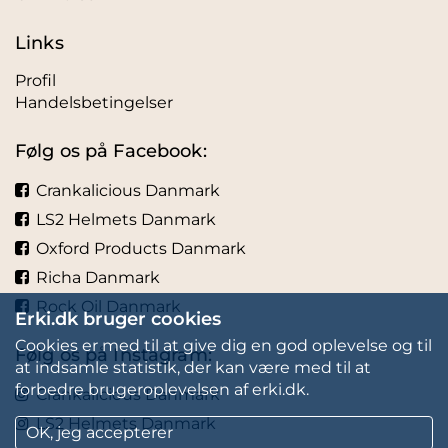
Links
Profil
Handelsbetingelser
Følg os på Facebook:
Crankalicious Danmark
LS2 Helmets Danmark
Oxford Products Danmark
Richa Danmark
Rock Oil Danmark
Erki.dk bruger cookies
Cookies er med til at give dig en god oplevelse og til
Følg os på Instagram:
at indsamle statistik, der kan være med til at
forbedre brugeroplevelsen af erki.dk.
Crankalicious Danmark
LS2 Helmets Danmark
OK, jeg accepterer