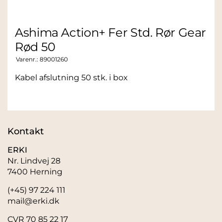
Ashima Action+ Fer Std. Rør Gear
Rød 50
Varenr.:
89001260
Kabel afslutning 50 stk. i box
Kontakt
ERKI
Nr. Lindvej 28
7400 Herning
(+45) 97 224 111
mail@erki.dk
CVR 70 85 22 17