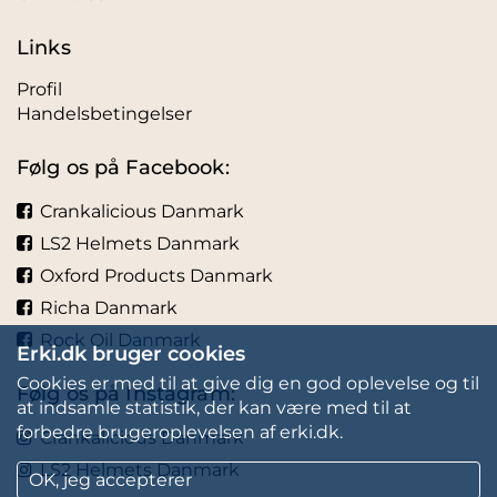
Links
Profil
Handelsbetingelser
Følg os på Facebook:
Crankalicious Danmark
LS2 Helmets Danmark
Oxford Products Danmark
Richa Danmark
Rock Oil Danmark
Erki.dk bruger cookies
Cookies er med til at give dig en god oplevelse og til
Følg os på Instagram:
at indsamle statistik, der kan være med til at
forbedre brugeroplevelsen af erki.dk.
Crankalicious Danmark
LS2 Helmets Danmark
OK, jeg accepterer