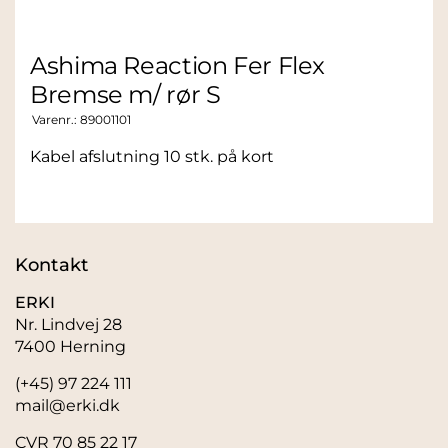
Ashima Reaction Fer Flex
Bremse m/ rør S
Varenr.:
89001101
Kabel afslutning 10 stk. på kort
Kontakt
ERKI
Nr. Lindvej 28
7400 Herning
(+45) 97 224 111
mail@erki.dk
CVR 70 85 22 17