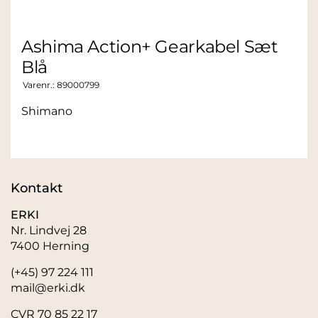
Ashima Action+ Gearkabel Sæt
Blå
Varenr.:
89000799
Shimano
Kontakt
ERKI
Nr. Lindvej 28
7400 Herning
(+45) 97 224 111
mail@erki.dk
CVR 70 85 22 17