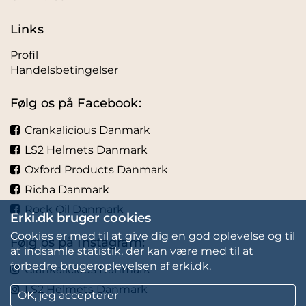
Links
Profil
Handelsbetingelser
Følg os på Facebook:
Crankalicious Danmark
LS2 Helmets Danmark
Oxford Products Danmark
Richa Danmark
Rock Oil Danmark
Erki.dk bruger cookies
Cookies er med til at give dig en god oplevelse og til
Følg os på Instagram:
at indsamle statistik, der kan være med til at
forbedre brugeroplevelsen af erki.dk.
Crankalicious Danmark
LS2 Helmets Danmark
OK, jeg accepterer