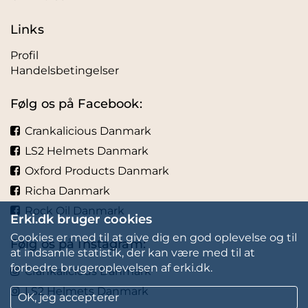
Links
Profil
Handelsbetingelser
Følg os på Facebook:
Crankalicious Danmark
LS2 Helmets Danmark
Oxford Products Danmark
Richa Danmark
Rock Oil Danmark
Erki.dk bruger cookies
Cookies er med til at give dig en god oplevelse og til
Følg os på Instagram:
at indsamle statistik, der kan være med til at
forbedre brugeroplevelsen af erki.dk.
Crankalicious Danmark
LS2 Helmets Danmark
OK, jeg accepterer