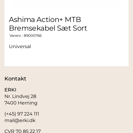
Ashima Action+ MTB
Bremsekabel Sæt Sort
Varenr.:
89000766
Universal
Kontakt
ERKI
Nr. Lindvej 28
7400 Herning
(+45) 97 224 111
mail@erki.dk
CVR 70 85 22 17