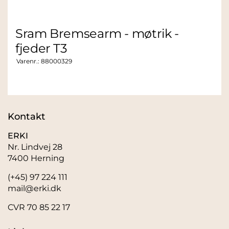
Sram Bremsearm - møtrik -
fjeder T3
Varenr.:
88000329
Kontakt
ERKI
Nr. Lindvej 28
7400 Herning
(+45) 97 224 111
mail@erki.dk
CVR 70 85 22 17