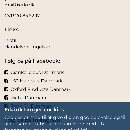
mail@erki.dk
CVR 70 85 22 17
Links
Profil
Handelsbetingelser
Følg os på Facebook:
Crankalicious Danmark
LS2 Helmets Danmark
Oxford Products Danmark
Richa Danmark
Rock Oil Danmark
Erki.dk bruger cookies
Cookies er med til at give dig en god oplevelse og til
Følg os på Instagram:
at indsamle statistik, der kan være med til at