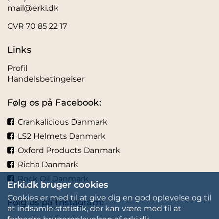
mail@erki.dk
CVR 70 85 22 17
Links
Profil
Handelsbetingelser
Følg os på Facebook:
Crankalicious Danmark
LS2 Helmets Danmark
Oxford Products Danmark
Richa Danmark
Rock Oil Danmark
Erki.dk bruger cookies
Cookies er med til at give dig en god oplevelse og til
Følg os på Instagram:
at indsamle statistik, der kan være med til at