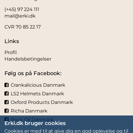
(+45) 97 224 111
mail@erki.dk
CVR 70 85 22 17
Links
Profil
Handelsbetingelser
Følg os på Facebook:
Crankalicious Danmark
LS2 Helmets Danmark
Oxford Products Danmark
Richa Danmark
Rock Oil Danmark
Erki.dk bruger cookies
Cookies er med til at give dig en god oplevelse og til