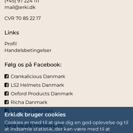
(+45) 97 224 111
mail@erki.dk
CVR 70 85 22 17
Links
Profil
Handelsbetingelser
Følg os på Facebook:
Crankalicious Danmark
LS2 Helmets Danmark
Oxford Products Danmark
Richa Danmark
Rock Oil Danmark
Erki.dk bruger cookies
Cookies er med til at give dig en god oplevelse og til
Følg os på Instagram:
at indsamle statistik, der kan være med til at