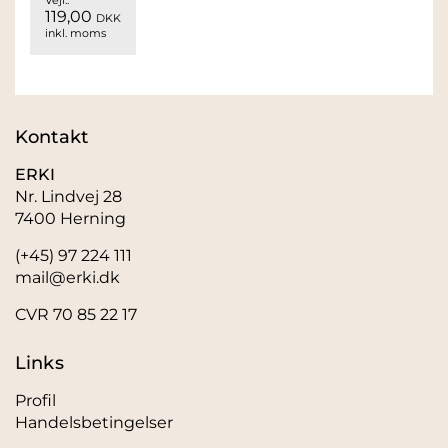
Vejl.:
119,00
DKK
inkl. moms
Kontakt
ERKI
Nr. Lindvej 28
7400 Herning
(+45) 97 224 111
mail@erki.dk
CVR 70 85 22 17
Links
Profil
Handelsbetingelser