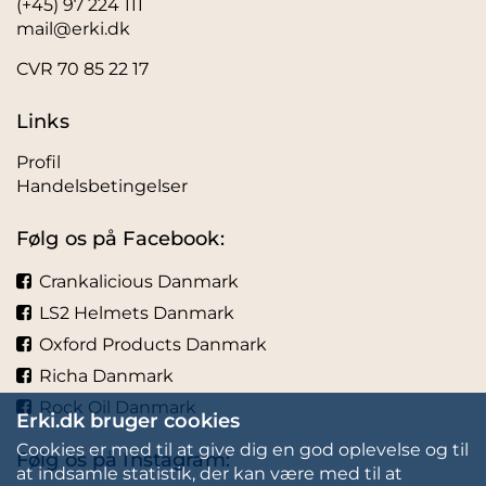
(+45) 97 224 111
mail@erki.dk
CVR 70 85 22 17
Links
Profil
Handelsbetingelser
Følg os på Facebook:
Crankalicious Danmark
LS2 Helmets Danmark
Oxford Products Danmark
Richa Danmark
Rock Oil Danmark
Erki.dk bruger cookies
Cookies er med til at give dig en god oplevelse og til
Følg os på Instagram:
at indsamle statistik, der kan være med til at