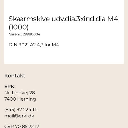
Skærmskive udv.dia.3xind.dia M4
(1000)
Varenr.:
29980004
DIN 9021 A2 4,3 for M4
Kontakt
ERKI
Nr. Lindvej 28
7400 Herning
(+45) 97 224 111
mail@erki.dk
CVR 70 85 22 17