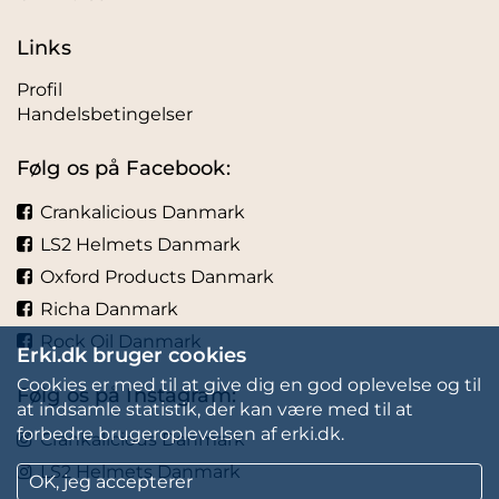
Links
Profil
Handelsbetingelser
Følg os på Facebook:
Crankalicious Danmark
LS2 Helmets Danmark
Oxford Products Danmark
Richa Danmark
Rock Oil Danmark
Erki.dk bruger cookies
Cookies er med til at give dig en god oplevelse og til
Følg os på Instagram:
at indsamle statistik, der kan være med til at
forbedre brugeroplevelsen af erki.dk.
Crankalicious Danmark
LS2 Helmets Danmark
OK, jeg accepterer