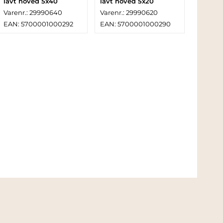
lavt hoved 5x40
lavt hoved 5x20
Varenr.: 29990640
Varenr.: 29990620
EAN: 5700001000292
EAN: 5700001000290