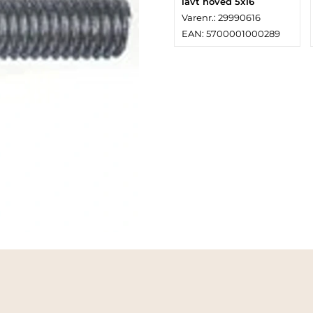
lavt hoved 5x16
Varenr.: 29990616
EAN: 5700001000289