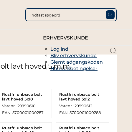
ERHVERVSKUNDE
Log ind
magni
Bliv erhvervskunde
glass
Glemt adgangskoden
thin
olt lavt hoved 5 m.m.
Handelsbetingelser
full
Rustfri unbraco bolt
Rustfri unbraco bolt
lavt hoved 5x10
lavt hoved 5x12
Varenr.: 29990610
Varenr.: 29990612
EAN: 5700001000287
EAN: 5700001000288
Rustfri unbraco bolt
Rustfri unbraco bolt