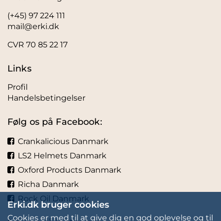
(+45) 97 224 111
mail@erki.dk
CVR 70 85 22 17
Links
Profil
Handelsbetingelser
Følg os på Facebook:
Crankalicious Danmark
LS2 Helmets Danmark
Oxford Products Danmark
Richa Danmark
Rock Oil Danmark
Erki.dk bruger cookies
Cookies er med til at give dig en god oplevelse og til