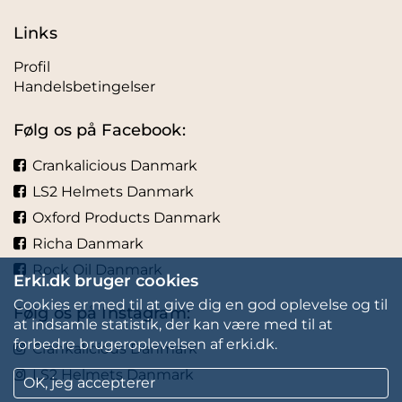
Links
Profil
Handelsbetingelser
Følg os på Facebook:
Crankalicious Danmark
LS2 Helmets Danmark
Oxford Products Danmark
Richa Danmark
Rock Oil Danmark
Erki.dk bruger cookies
Cookies er med til at give dig en god oplevelse og til
Følg os på Instagram:
at indsamle statistik, der kan være med til at
forbedre brugeroplevelsen af erki.dk.
Crankalicious Danmark
LS2 Helmets Danmark
OK, jeg accepterer