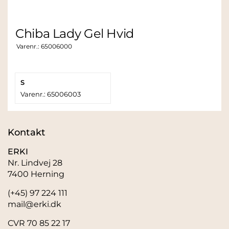
Chiba Lady Gel Hvid
Varenr.:
65006000
S
Varenr.: 65006003
Kontakt
ERKI
Nr. Lindvej 28
7400 Herning
(+45) 97 224 111
mail@erki.dk
CVR 70 85 22 17