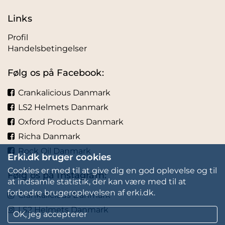
Links
Profil
Handelsbetingelser
Følg os på Facebook:
Crankalicious Danmark
LS2 Helmets Danmark
Oxford Products Danmark
Richa Danmark
Rock Oil Danmark
Erki.dk bruger cookies
Cookies er med til at give dig en god oplevelse og til
Følg os på Instagram:
at indsamle statistik, der kan være med til at
forbedre brugeroplevelsen af erki.dk.
Crankalicious Danmark
LS2 Helmets Danmark
OK, jeg accepterer