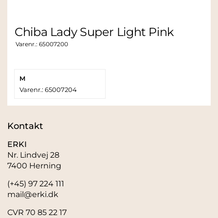
Chiba Lady Super Light Pink
Varenr.:
65007200
M
Varenr.: 65007204
Kontakt
ERKI
Nr. Lindvej 28
7400 Herning
(+45) 97 224 111
mail@erki.dk
CVR 70 85 22 17