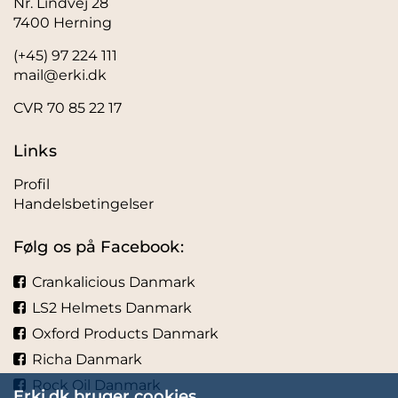
Nr. Lindvej 28
7400 Herning
(+45) 97 224 111
mail@erki.dk
CVR 70 85 22 17
Links
Profil
Handelsbetingelser
Følg os på Facebook:
Crankalicious Danmark
LS2 Helmets Danmark
Oxford Products Danmark
Richa Danmark
Rock Oil Danmark
Erki.dk bruger cookies