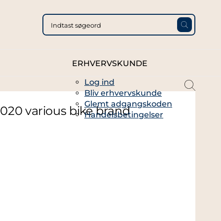
ERHVERVSKUNDE
Log ind
magni
Bliv erhvervskunde
glass
Glemt adgangskoden
thin
020 various bike brand
Handelsbetingelser
full