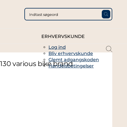
ERHVERVSKUNDE
Log ind
magni
Bliv erhvervskunde
glass
Glemt adgangskoden
thin
30 various bike brand
Handelsbetingelser
full