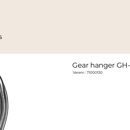
S
Gear hanger GH-1
Varenr.:
71000130